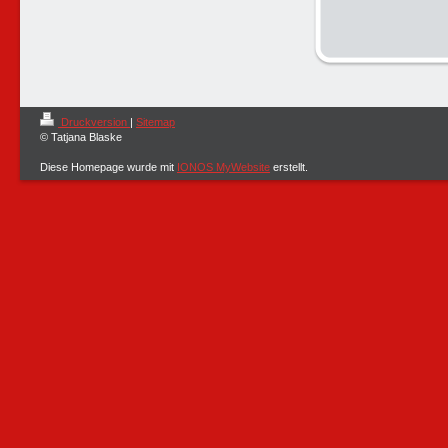
Druckversion
|
Sitemap
© Tatjana Blaske
Diese Homepage wurde mit
IONOS MyWebsite
erstellt.