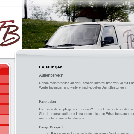
Leistungen
Außenbereich
Neben Malerarbeiten an der Fassade unterstützen wir Sie mit Fa
Werterhaltungen und weiteren individuellen Dienstleistungen.
Fassaden
Die Fassade zu pflegen ist für den Werterhalt eines Gebäudes seh
Sie mit unterschiedlichen Leistungen, die zum Erhalt beitragen 
ansprechend aussehen lassen.
Einige Beispiele:
Fassadenreinigung nach den neuesten Bestimmungen