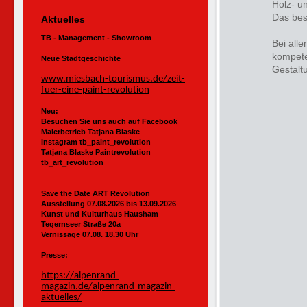
Holz- u
Das bes
Aktuelles
TB - Management - Showroom
Bei alle
kompete
Neue Stadtgeschichte
Gestalt
www.miesbach-tourismus.de/zeit-
fuer-eine-paint-revolution
Neu:
Besuchen Sie uns auch auf Facebook
Malerbetrieb Tatjana Blaske
Instagram tb_paint_revolution
Tatjana Blaske Paintrevolution
tb_art_revolution
Save the Date ART Revolution
Ausstellung 07.08.2026 bis 13.09.2026
Kunst und Kulturhaus Hausham
Tegernseer Straße 20a
Vernissage 07.08. 18.30 Uhr
Presse:
https://alpenrand-
magazin.de/alpenrand-magazin-
aktuelles/