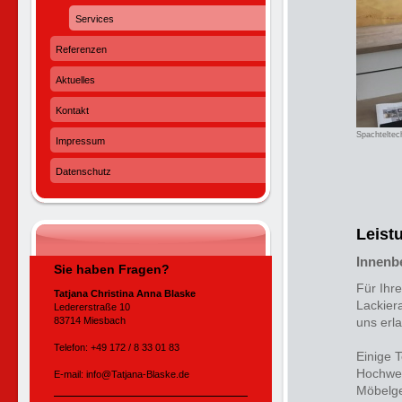
Services
Referenzen
Aktuelles
Kontakt
Spachteltec
Impressum
Datenschutz
Leist
Innenb
Sie haben Fragen?
Für Ihr
Tatjana Christina Anna Blaske
Lackier
Ledererstraße 10
83714 Miesbach
uns erl
Telefon: +49 172 / 8 33 01 83
Einige 
Hochwer
E-mail: info@Tatjana-Blaske.de
Möbelge