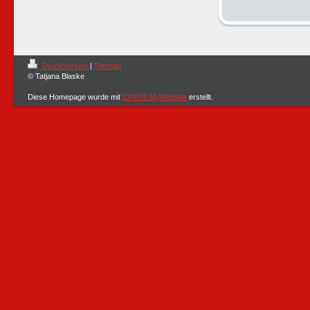
Druckversion
|
Sitemap
© Tatjana Blaske
Diese Homepage wurde mit
IONOS MyWebsite
erstellt.